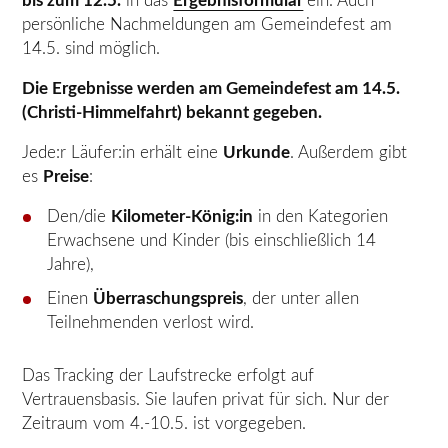
bis zum 12.5.
in das
Ergebnisformular
ein. Auch
persönliche Nachmeldungen am Gemeindefest am
14.5. sind möglich.
Die Ergebnisse werden am Gemeindefest am 14.5.
(Christi-Himmelfahrt) bekannt gegeben.
Jede:r Läufer:in erhält eine
Urkunde
. Außerdem gibt
es
Preise
:
Den/die
Kilometer-König:in
in den Kategorien
Erwachsene und Kinder (bis einschließlich 14
Jahre),
Einen
Überraschungspreis
, der unter allen
Teilnehmenden verlost wird.
Das Tracking der Laufstrecke erfolgt auf
Vertrauensbasis. Sie laufen privat für sich. Nur der
Zeitraum vom 4.-10.5. ist vorgegeben.